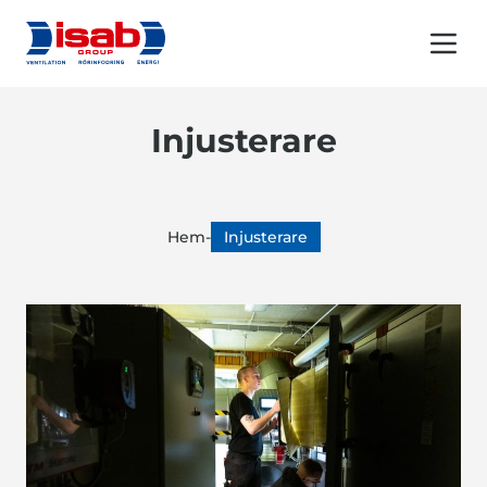
Menu 
Injusterare
Hem
-
Injusterare