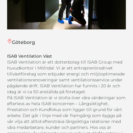
Göteborg
ISAB Ventilation Väst
ISAB Ventilation är ett dotterbolag till ISAB Group med
huvudkontor i Mölndal. Vi är ett entreprenörsdrivet
tillväxtföretag som erbjuder energi och miljöoptimerade
ventilationsrenoveringar samt ventilationsservice under
pågående drift. ISAB Ventilation har funnits i 20 år och
idag är vi ca 50 anställda på företaget.
På ISAB Ventilation är vi stolta över våra värderingar som
efterlevs av hela ISAB koncernen – Långsiktighet,
Prestation och Kundfokus som ligger till grund för vårt
arbete. Det går i linje med vår framgång som byggs på
vår vilja att alltid eftersträva långsiktiga relationer med
våra medarbetare, kunder och partners. Hos oss är