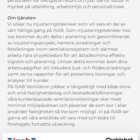
personalen vår viktigaste resurs och just därför satsar vi
mycket på utbildning, arbetsmiljö och personaltrivsel.
Om tjänsten
Vi söker nu injusteringstekniker som vill vara en del av
vårt härliga gäng på ISAB. Som injusteringstekniker hos
oss kommer du att delta i planering och genomförande
av injusteringsprojekt, hantera utredningar och
felsökningar inom ventilationssystem och därmed
arbeta nära projektledare för att åstadkomma effektiv
logistik och planering. Utöver detta kommer även dina
arbetsuppgifter att inkludera ljud- och flödesutredningar
samt skriva rapporter för att presentera lösningar och
analyser till kunder.
På ISAB Ventilation jobbar vi långsiktigt med både stora
och små fastighetsbolag och bostadsrättsföreningar.
Våra kundanpassade ventilationslösningar sker med
minimal miljöpåverkan och påverkar de som bor i eller
använder fastigheten så lite som möjligt. Vi på ISAB ser
gärna att våra anställda vill vara med och bidra till
företagets fortsatta utveckling.
Din profil