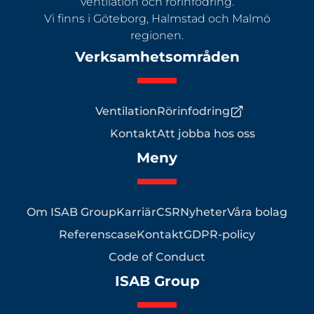
ventilation och rörinfodring.
Vi finns i Göteborg, Halmstad och Malmö
regionen.
Verksamhetsområden
Ventilation
Rörinfodring
Kontakt
Att jobba hos oss
Meny
Om ISAB Group
Karriär
CSR
Nyheter
Våra bolag
Referenscase
Kontakt
GDPR-policy
Code of Conduct
ISAB Group