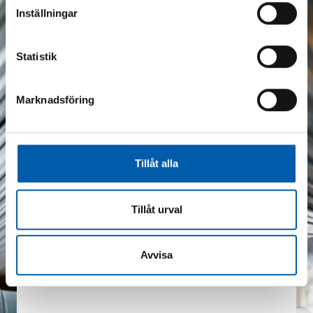
Ansök nu
Inställningar
Berätta lite om dig själv
Statistik
Namn *
Marknadsföring
E-post *
Tillåt alla
Tjänst
Tillåt urval
Ort
Avvisa
Meddelande