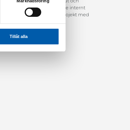
är du får ta ansvar, fatta beslut och
Marknadsföring
ende i dina relationer, både internt
 mot samma riktning, även i projekt med
Tillåt alla