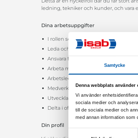
Detta är en nyckelroll där du får stor
ledning, tekniker och kunder, och vara 
Dina arbetsuppgifter
I rollen som projektledare kommer du
Leda och driva projekt inom ventilati
Ansvara för projektekonomi, resultat
Samtycke
Arbeta med inköp, resursplanering oc
Arbetsleda servicetekniker och övrig
Denna webbplats använder 
Medverka vid byggmöten och offentl
Vi använder enhetsidentifierar
Utveckla befintliga kundrelationer sa
sociala medier och analysera 
Delta i offert- och anbudsarbete samt 
till de sociala medier och a
med annan information som du 
Din profil
Samtyckesval