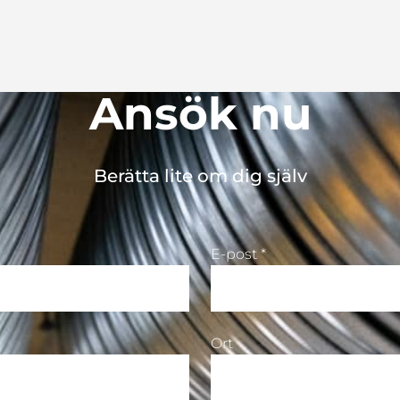
Ansök nu
Berätta lite om dig själv
E-post *
Ort