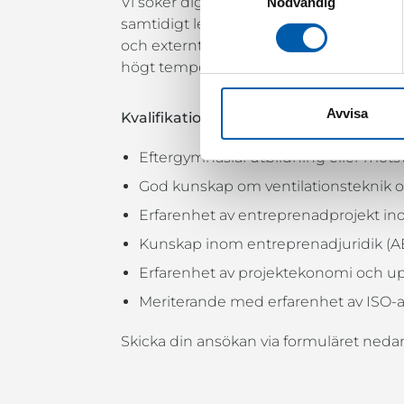
Vi söker dig som är driven, strukturerad o
Nödvändig
samtidigt leda andra mot gemensamma m
och externt. Som ledare är du tydlig, t
högt tempo och föränderliga förutsättn
Avvisa
Kvalifikationer
Eftergymnasial utbildning eller mots
God kunskap om ventilationsteknik oc
Erfarenhet av entreprenadprojekt in
Kunskap inom entreprenadjuridik (
Erfarenhet av projektekonomi och up
Meriterande med erfarenhet av ISO-
Skicka din ansökan via formuläret nedan 