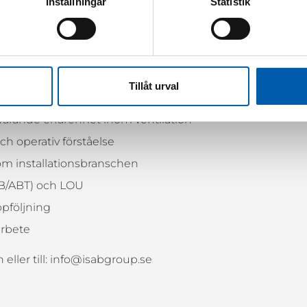
ch har ett starkt affärs- och kundfokus. Du trivs i en roll d
Inställningar
Statistik
ål. Du har god kommunikativ förmåga och skapar förtro
rygg och har förmågan att få team att arbeta tillsammans
ingar.
Tillåt urval
varande erfarenhet inom ventilation
h operativ förståelse
om installationsbranschen
AB/ABT) och LOU
pföljning
arbete
eller till: info@isabgroup.se