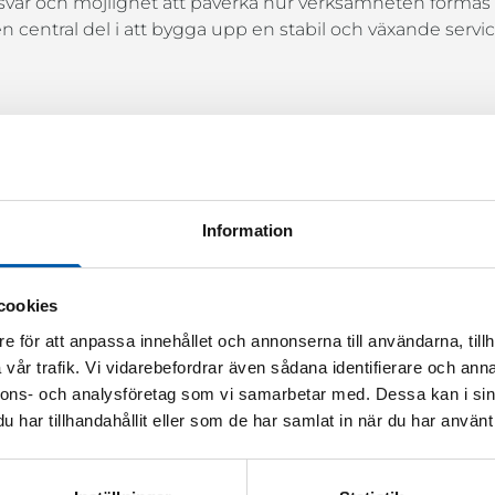
t ansvar och möjlighet att påverka hur verksamheten form
en central del i att bygga upp en stabil och växande serv
 att:
onsservice
 och budget
Information
h kvalitetssäkring
 produktionspersonal
cookies
iga upphandlingar
e för att anpassa innehållet och annonserna till användarna, tillh
mt skapa nya affärer
vår trafik. Vi vidarebefordrar även sådana identifierare och anna
bidra till försäljning och affärsutveckling
nnons- och analysföretag som vi samarbetar med. Dessa kan i sin
har tillhandahållit eller som de har samlat in när du har använt 