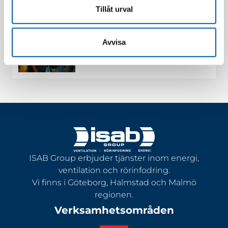
Luftfördelarna fortsatt
Läs mer
Tillåt urval
certifierade i kvalitet och
arbetsmiljö
Feb 9, 2025
Avvisa
Serwent har förvärvat de
svenska verksamheterna
Läs mer
Röranalys i Sverige AB och ISAB
Rörinfodring AB
ISAB Group erbjuder tjänster inom energi,
ventilation och rörinfodring.
Vi finns i Göteborg, Halmstad och Malmö
regionen.
Verksamhetsområden