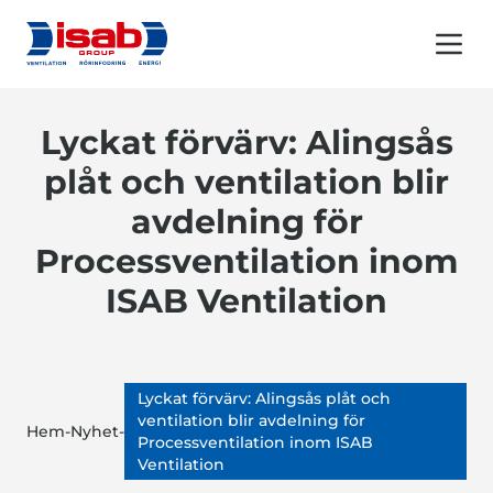
Menu 
Lyckat förvärv: Alingsås
plåt och ventilation blir
avdelning för
Processventilation inom
ISAB Ventilation
Lyckat förvärv: Alingsås plåt och
ventilation blir avdelning för
Hem
-
Nyhet
-
Processventilation inom ISAB
Ventilation