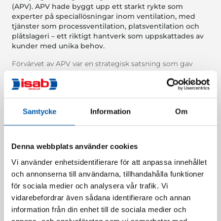
(APV). APV hade byggt upp ett starkt rykte som
experter på speciallösningar inom ventilation, med
tjänster som processventilation, platsventilation och
plåtslageri – ett riktigt hantverk som uppskattades av
kunder med unika behov.
Förvärvet av APV var en strategisk satsning som gav
ISAB Ventilation möjligheten att bredda sitt erbjudande
med APV:s specialistkompetens. Redan vid förvärvet
lades en långsiktig plan för hur APV skulle integreras,
och idag tar vi nästa steg i utvecklingen: varumärket
Samtycke
Information
Om
”Alingsås Plåt och Ventilation” kommer att fasas ut, och
verksamheten kommer hädanefter att drivas som
avdelningen Processventilation inom ISAB Ventilation.
Denna webbplats använder cookies
”Förvärvet av APV har varit en stor framgång för oss.
Genom deras unika kompetens och fokus på
Vi använder enhetsidentifierare för att anpassa innehållet
kundanpassade lösningar har vi kunnat förstärka vårt
och annonserna till användarna, tillhandahålla funktioner
erbjudande och skapa stort värde för våra kunder,” säger
för sociala medier och analysera vår trafik. Vi
Robert Klevgård, VD för ISAB Ventilation.
vidarebefordrar även sådana identifierare och annan
APV:s gamla ägare och medarbetare har fortsatt sin resa
information från din enhet till de sociala medier och
tillsammans med ISAB Ventilation, och bolaget har