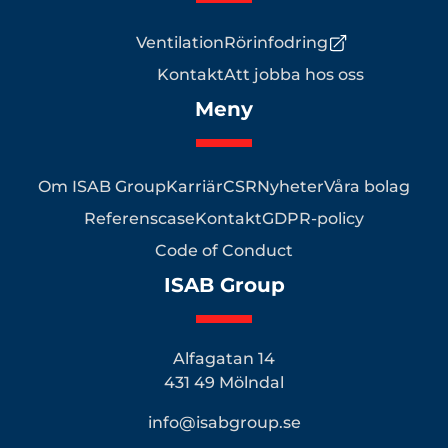
Ventilation
Rörinfodring
Kontakt
Att jobba hos oss
Meny
Om ISAB Group
Karriär
CSR
Nyheter
Våra bolag
Referenscase
Kontakt
GDPR-policy
Code of Conduct
ISAB Group
Alfagatan 14
431 49 Mölndal
info@isabgroup.se