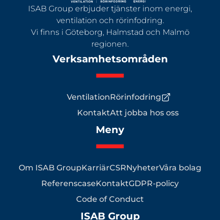
ISAB Group erbjuder tjänster inom energi,
ventilation och rörinfodring.
Vi finns i Göteborg, Halmstad och Malmö
regionen.
Verksamhetsområden
Ventilation
Rörinfodring
Kontakt
Att jobba hos oss
Meny
Om ISAB Group
Karriär
CSR
Nyheter
Våra bolag
Referenscase
Kontakt
GDPR-policy
Code of Conduct
ISAB Group