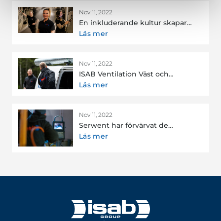
Nov 11, 2022
En inkluderande kultur skapar
starkare team
Läs mer
Nov 11, 2022
ISAB Ventilation Väst och
Luftfördelarna fortsatt
Läs mer
certifierade i kvalitet och
arbetsmiljö
Nov 11, 2022
Serwent har förvärvat de
svenska verksamheterna
Läs mer
Röranalys i Sverige AB och ISAB
Rörinfodring AB