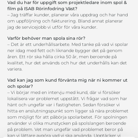
Vad du har för uppgift som projektledare inom spol &
film på ISAB Rörinfodring Väst?
– Jag träffar kunder, planerar våra uppdrag och har hand
om uppföljning och fakturering. Bland annat planerar
jag de servicejobb vi utför för våra kunder.
Varför behöver man spola sina rör?
– Det är ett underhållsarbete. Med tanke på vad vi spolar
ner idag med fett och liknande bygger det på genom
åren. Ett rör ska hålla cirka 50 år, men beroende på
kvalitet, hur det används och hur det underhålls kan det
variera.
Vad kan jag som kund förvänta mig när ni kommer ut
och spolar?
– Vi börjar med en intervju med kund, där vi försöker
lokalisera var problemet uppstått. Vi frågar vad som har
hänt och ungefär var i fastigheten. Sedan försöker vi
hitta en anslutningspunkt som ligger så nära problemet
som möjligt för att påbörja spolarbetet. För spolningen
använder vi olika munstycken på spolslangen beroende
på problem. Vet man ungefär vad problemet beror på
kan vi lättare avgöra vad vi ska använda. Upptäcker vi