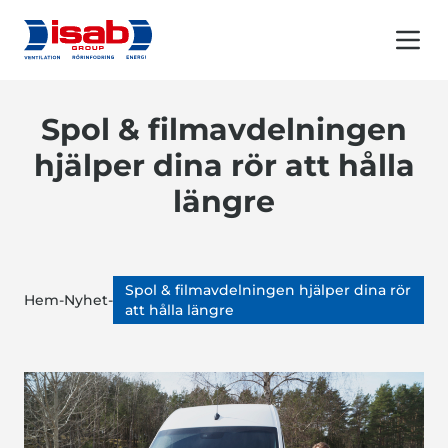
Menu 
Spol & filmavdelningen
hjälper dina rör att hålla
längre
Spol & filmavdelningen hjälper dina rör
Hem
-
Nyhet
-
att hålla längre