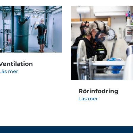
Ventilation
Läs mer
Rörinfodring
Läs mer