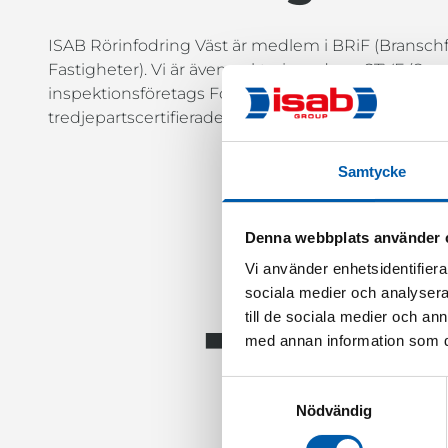
ISAB Rörinfodring Väst är medlem i BRiF (Bransch
Fastigheter). Vi är även auktoriserade av STVF (Sve
inspektionsföretags Förening) med en T25 licens f
tredjepartscertifierade av RISE med en P-märkning
Samtycke
Denna webbplats använder 
Vi använder enhetsidentifierar
sociala medier och analysera 
1
till de sociala medier och a
med annan information som du 
Samtyckesval
Nödvändig