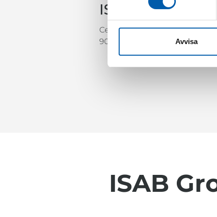
ISO
Certifierad enligt ISO:
9001, 14001 & 45001
Avvisa
ISAB Gr