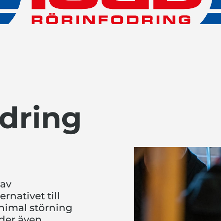
dring
 av
rnativet till
nimal störning
uder även