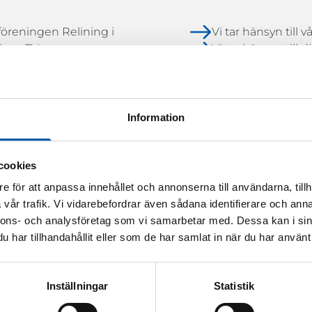
föreningen Relining i
Vi tar hänsyn till 
riges TV-
Vi tar hänsyn till
ör filminspektion och
Vi tar hänsyn till m
.
Vi tar hänsyn till 
Vi tar hänsyn till 
Information
cookies
e för att anpassa innehållet och annonserna till användarna, tillh
vår trafik. Vi vidarebefordrar även sådana identifierare och anna
2
3
nnons- och analysföretag som vi samarbetar med. Dessa kan i sin
har tillhandahållit eller som de har samlat in när du har använt 
Inställningar
Statistik