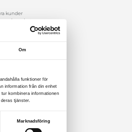
våra kunder
 din verksamhet
iljön
varandra
framtiden
Om
andahålla funktioner för
n information från din enhet
4
 tur kombinera informationen
deras tjänster.
Marknadsföring