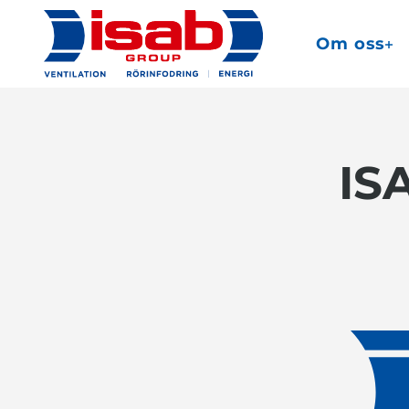
Om oss
IS