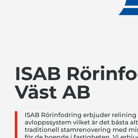
ISAB Rörinfo
Väst AB
ISAB Rörinfodring erbjuder relining
avloppssystem vilket är det bästa alte
traditionell stamrenovering med mi
för de boende i fastigheten. Vi erbj