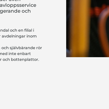
 avloppsservice
fungerande och
al och en filial i
ar avdelningar inom
och självbärande rör
rmed inte enbart
 och bottenplattor.