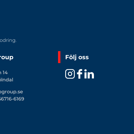
odring.
roup
Följ oss
n 14
ölndal
bgroup.se
56716-6169