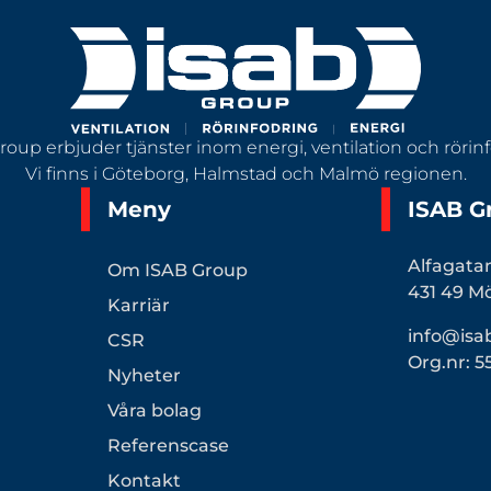
roup erbjuder tjänster inom energi, ventilation och rörinf
Vi finns i Göteborg, Halmstad och Malmö regionen.
Meny
ISAB G
Alfagata
Om ISAB Group
431 49 M
Karriär
info@isa
CSR
Org.nr: 5
Nyheter
Våra bolag
Referenscase
Kontakt