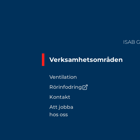
ISAB G
Verksamhetsområden
Ventilation
Rörinfodring
Kontakt
Att jobba
hos oss