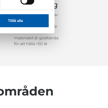
P-märkning
Tredjepartcertifierad av
RISE med en P-
Tillåt alla
märkning. Det innebär
att vår metod och
materialet är godkända
för att hålla >50 år
sområden