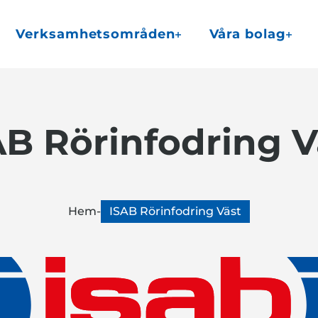
Verksamhetsområden
Våra bolag
AB Rörinfodring V
Hem
-
ISAB Rörinfodring Väst