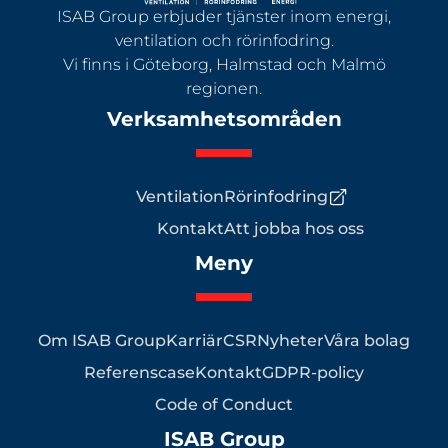
ISAB Group erbjuder tjänster inom energi,
ventilation och rörinfodring.
Vi finns i Göteborg, Halmstad och Malmö
regionen.
Verksamhetsområden
Ventilation
Rörinfodring
Kontakt
Att jobba hos oss
Meny
Om ISAB Group
Karriär
CSR
Nyheter
Våra bolag
Referenscase
Kontakt
GDPR-policy
Code of Conduct
ISAB Group