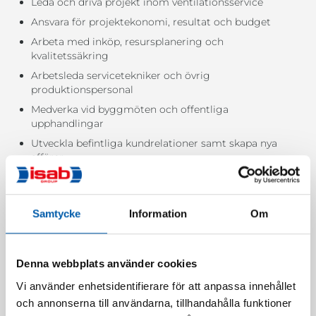
Leda och driva projekt inom ventilationsservice
Ansvara för projektekonomi, resultat och budget
Arbeta med inköp, resursplanering och
kvalitetssäkring
Arbetsleda servicetekniker och övrig
produktionspersonal
Medverka vid byggmöten och offentliga
upphandlingar
Utveckla befintliga kundrelationer samt skapa nya
affärer
Delta i offert- och anbudsarbete samt bidra till
försäljning och affärsutveckling
Samtycke
Information
Om
Din profil
Vi söker dig som är driven, strukturerad och har ett
starkt affärs- och kundfokus. Du trivs i en roll där du får
Denna webbplats använder cookies
ta ansvar, fatta beslut och samtidigt leda andra mot
Vi använder enhetsidentifierare för att anpassa innehållet
gemensamma mål. Du har god kommunikativ förmåga
och annonserna till användarna, tillhandahålla funktioner
och skapar förtroende i dina relationer, både internt och