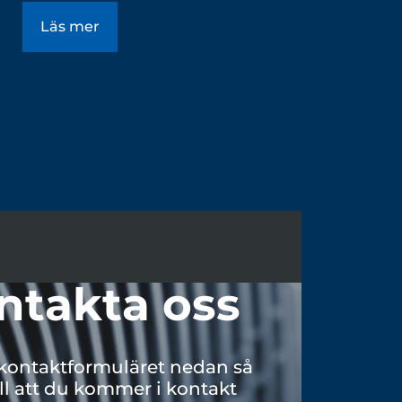
Läs mer
ntakta oss
kontaktformuläret nedan så
till att du kommer i kontakt