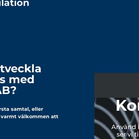
lation
utveckla
ns med
AB?
Ko
sta samtal, eller
du varmt välkommen att
Använd 
ser vi 