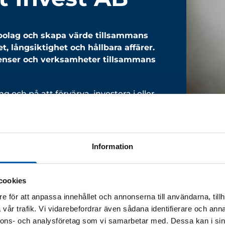
a bolag och skapa värde tillsammans
, långsiktighet och hållbara affärer.
etenser och verksamheter tillsammans
g och på att förvärva, investera i eller
en och samgåenden skapar vi nya
gsiktigt konkurrenskraftiga
Information
av vår fortsatta utveckling, företag som
allationsområdet, med särskilt fokus
ationer i miljöer med pågående drift.
cookies
e för att anpassa innehållet och annonserna till användarna, tillh
vår trafik. Vi vidarebefordrar även sådana identifierare och anna
Affärer som skapat värd
nnons- och analysföretag som vi samarbetar med. Dessa kan i sin