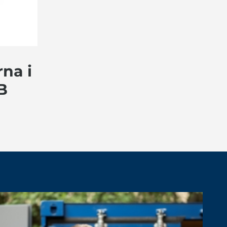
rna i
B