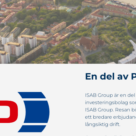
En del av 
ISAB Group är en del 
investeringsbolag so
ISAB Group. Resan bör
ett bredare erbjudand
långsiktig drift.