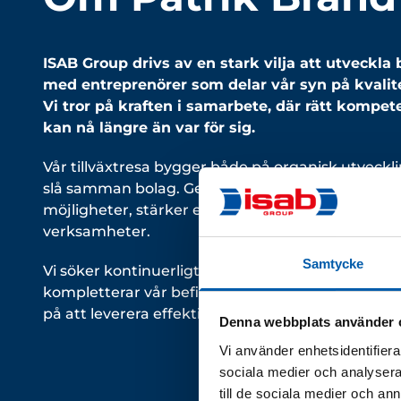
ISAB Group drivs av en stark vilja att utveckl
med entreprenörer som delar vår syn på kvalitet
Vi tror på kraften i samarbete, där rätt komp
kan nå längre än var för sig.
Vår tillväxtresa bygger både på organisk utvecklin
slå samman bolag. Genom strategiska samarbet
möjligheter, stärker erbjudanden och bygger lån
verksamheter.
Samtycke
Vi söker kontinuerligt bolag som vill vara en del 
kompletterar vår befintliga verksamhet inom inst
på att leverera effektiva och störningsfria install
Denna webbplats använder 
Vi använder enhetsidentifierar
sociala medier och analysera 
till de sociala medier och a