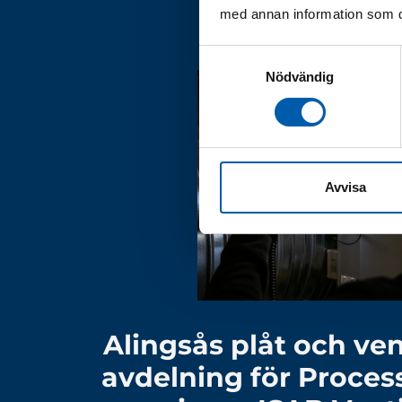
med annan information som du 
Samtyckesval
Nödvändig
Avvisa
Alingsås plåt och vent
avdelning för Proces