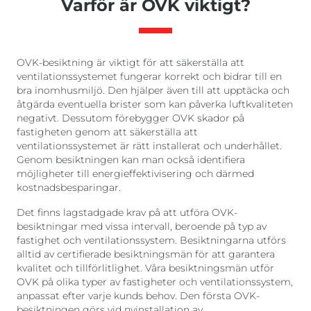
Varför är OVK viktigt?
OVK-besiktning är viktigt för att säkerställa att
ventilationssystemet fungerar korrekt och bidrar till en
bra inomhusmiljö. Den hjälper även till att upptäcka och
åtgärda eventuella brister som kan påverka luftkvaliteten
negativt. Dessutom förebygger OVK skador på
fastigheten genom att säkerställa att
ventilationssystemet är rätt installerat och underhållet.
Genom besiktningen kan man också identifiera
möjligheter till energieffektivisering och därmed
kostnadsbesparingar.
Det finns lagstadgade krav på att utföra OVK-
besiktningar med vissa intervall, beroende på typ av
fastighet och ventilationssystem. Besiktningarna utförs
alltid av certifierade besiktningsmän för att garantera
kvalitet och tillförlitlighet. Våra besiktningsmän utför
OVK på olika typer av fastigheter och ventilationssystem,
anpassat efter varje kunds behov. Den första OVK-
besiktningen görs vid nyinstallation av