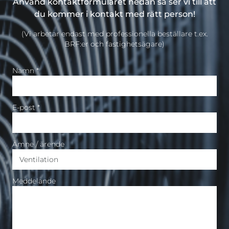
Använd kontaktformuläret nedan så ser vi till att
du kommer i kontakt med rätt person!
(Vi arbetar endast med professionella beställare t.ex.
BRF:er och fastighetsägare)
Namn *
E-post *
Ämne / ärende
Meddelande