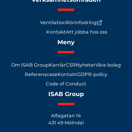
Ventilation
Rörinfodring
Kontakt
Att jobba hos oss
Meny
Om ISAB Group
Karriär
CSR
Nyheter
Våra bolag
Referenscase
Kontakt
GDPR-policy
Code of Conduct
ISAB Group
Alfagatan 14
431 49 Mölndal