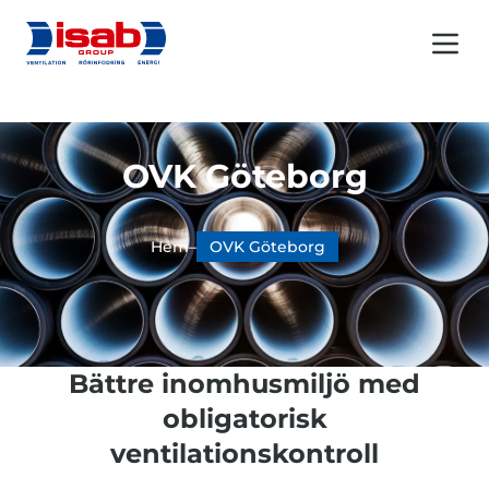
Menu 
OVK Göteborg
Hem
–
OVK Göteborg
Bättre inomhusmiljö med
obligatorisk
ventilationskontroll