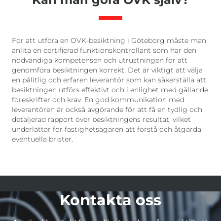
För att utföra en OVK-besiktning i Göteborg måste man
anlita en certifierad funktionskontrollant som har den
nödvändiga kompetensen och utrustningen för att
genomföra besiktningen korrekt. Det är viktigt att välja
en pålitlig och erfaren leverantör som kan säkerställa att
besiktningen utförs effektivt och i enlighet med gällande
föreskrifter och krav. En god kommunikation med
leverantören är också avgörande för att få en tydlig och
detaljerad rapport över besiktningens resultat, vilket
underlättar för fastighetsägaren att förstå och åtgärda
eventuella brister.
Kontakta oss