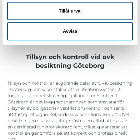
kraven för OVK-besiktning samt att se till att
besiktningen utförs i rätt tid. Genom att genomföra
Tillåt urval
OVK-besiktningar regelbundet säkerställs att
ventilationssystemet fungerar korrekt och bidrar till en
bra inomhusmiljö. Det är också viktigt att ha ett OVK-
Avvisa
protokoll som visar att besiktningen har genomförts och
att eventuella brister har åtgärdats.
Tillsyn och kontroll vid ovk
besiktning Göteborg
Tillsyn och kontroll är avgörande delar av OVK-besiktning
i Göteborg och säkerställer att ventilationssystemet
fungerar som det ska enligt gällande föreskrifter. I
Göteborg är det byggnadsnämnden som ansvarar för
tillsynen av obligatorisk ventilationskontroll och ser till
att fastighetsägare följer de krav som finns. För att OVK-
besiktningen ska vara giltig måste den alltid utföras av
en certifierad funktionskontrollant, vilket garanterar att
kontrollen genomförs på ett korrekt och professionellt
sätt.