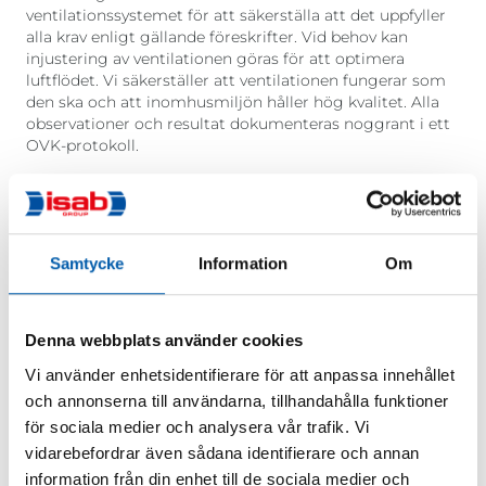
ventilationssystemet för att säkerställa att det uppfyller
alla krav enligt gällande föreskrifter. Vid behov kan
injustering av ventilationen göras för att optimera
luftflödet. Vi säkerställer att ventilationen fungerar som
den ska och att inomhusmiljön håller hög kvalitet. Alla
observationer och resultat dokumenteras noggrant i ett
OVK-protokoll.
Om eventuella brister upptäcks under besiktningen får
fastighetsägaren tydlig information om vad som
behöver åtgärdas. Det är ägaren till byggnaden som
ansvarar för att nödvändiga åtgärder vidtas inom utsatt
Samtycke
Information
Om
tid för att undvika eventuella påföljder. När åtgärderna är
genomförda och godkända utfärdas ett slutgiltigt intyg
som skickas till både fastighetsägaren och
byggnadsnämnden.
Denna webbplats använder cookies
Vi använder enhetsidentifierare för att anpassa innehållet
Efter en OVK-besiktning kan åtgärder som rengöring av
ventiler, reparation av ventilationskanaler eller injustering
och annonserna till användarna, tillhandahålla funktioner
av systemet behöva göras för att säkerställa att
för sociala medier och analysera vår trafik. Vi
ventilationssystemet uppfyller alla krav. Det som görs är
vidarebefordrar även sådana identifierare och annan
att vi följer upp med kontroller och rekommenderar
information från din enhet till de sociala medier och
lämpliga insatser för att optimera systemets funktion