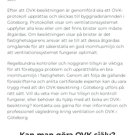
Efter att OVK-besiktningen är genomförd ska ett OVK-
protokoll upprättas och skickas till byggnadsnämnden i
Göteborg. Protokollet visar om ventilationssystemet
uppfyller alla krav eller om det finns brister som måste
åtgärdas. Om besiktningen visar på brister är det
fastighetsägarens ansvar att se till att dessa åtgärdas
omgående för att säkerställa en god inomhusmiljö och
att ventilationssystemet fungerar optimalt.
Regelbundna kontroller och noggrann tillsyn är viktiga
för att förebygga problem och upprätthålla en bra
inomhusmiljö i fastigheten. Genom att följa de gällande
föreskrifterna och anlita certifierade experter kan du vara
trygg med att din OVK-besiktning i Göteborg utförs på
rätt sätt. Vill du veta mer om hur tillsyn och kontroll
fungerar, eller behöver du hjälp med att boka en OVK-
besiktning? Kontakta oss gärna för mer information och
professionell vägledning kring ventilation och OVK i
Göteborg.
Kan man göra OVK själv?