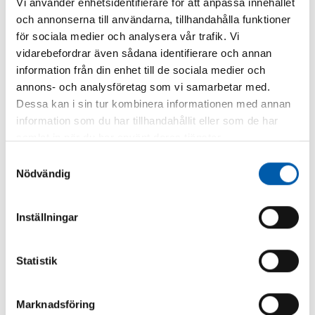
Vi använder enhetsidentifierare för att anpassa innehållet
möjligt. Vi vill att våra kunder skall se oss som en
och annonserna till användarna, tillhandahålla funktioner
totalpartner inom stambyten. Företagets mission är att
bidra till en bättre värld genom att tänka långsiktigt och
för sociala medier och analysera vår trafik. Vi
hållbart. Vi sätter miljön främst, värnar om våra kunder
vidarebefordrar även sådana identifierare och annan
och medarbetare, håller det vi lovar och är proffs på det
information från din enhet till de sociala medier och
vi gör.
annons- och analysföretag som vi samarbetar med.
Dessa kan i sin tur kombinera informationen med annan
information som du har tillhandahållit eller som de har
Kontakta oss
samlat in när du har använt deras tjänster.
Samtyckesval
Nödvändig
Inställningar
Statistik
Marknadsföring