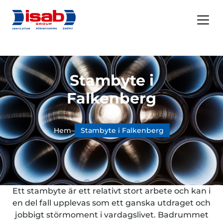
Menu 
Stambyte i
Falkenberg
Hem
–
Stambyte i Falkenberg
Ett stambyte är ett relativt stort arbete och kan i
en del fall upplevas som ett ganska utdraget och
jobbigt störmoment i vardagslivet. Badrummet