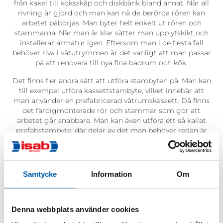
från kakel till köksskåp och diskbänk bland annat. När all
rivning är gjord och man kan nå de berörda rören kan
arbetet påbörjas. Man byter helt enkelt ut rören och
stammarna. När man är klar sätter man upp ytskikt och
installerar armatur igen. Eftersom man i de flesta fall
behöver riva i våtutrymmen är det vanligt att man passar
på att renovera till nya fina badrum och kök.
Det finns fler andra sätt att utföra stambyten på. Man kan
till exempel utföra kassettstambyte, vilket innebär att
man använder en prefabricerad våtrumskassett. Då finns
det färdigmonterade rör och stammar som gör att
arbetet går snabbare. Man kan även utföra ett så kallat
prefabstambyte, där delar av det man behöver redan är
prefabricerade. Det gör att man kan installera dem på
plats och förkorta processen,
Det finns flera olika sätt att utföra stambyte i
Samtycke
Information
Om
på. Kontakta oss vid frågor eller om du behöver hjälp
med stambyte i Falkenberg. Vi på ISAB är certifierade
inom kvalitet, miljö och arbetsmiljö. Våra kundanpassade
lösningar sker med minimal miljöpåverkan och påverkar
Denna webbplats använder cookies
de som bor i eller använder fastigheten så lite som