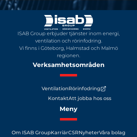
ISAB Group erbjuder tjänster inom energi,
ventilation och rörinfodring.
Vi finns i Göteborg, Halmstad och Malmö
regionen.
Verksamhetsområden
Ventilation
Rörinfodring
Kontakt
Att jobba hos oss
Meny
Om ISAB Group
Karriär
CSR
Nyheter
Våra bolag