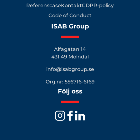
Referenscase
Kontakt
GDPR-policy
Code of Conduct
ISAB Group
Alfagatan 14
431 49 Mölndal
info@isabgroup.se
Org.nr: 556716-6169
Följ oss