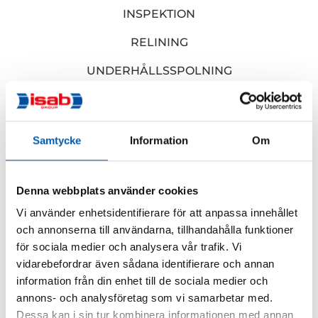
INSPEKTION
RELINING
UNDERHÅLLSSPOLNING
KANALTÄTNING
Ventilationsentreprenad
Samtycke
Information
Om
Denna webbplats använder cookies
Vår entreprenadavdelningen fokuserar på
energieffektivisering och energirenoveringar. Vi tar
Vi använder enhetsidentifierare för att anpassa innehållet
ansvar för hela processen vid såväl
och annonserna till användarna, tillhandahålla funktioner
ventilationsrenovering som ombyggnaden vid byte eller
för sociala medier och analysera vår trafik. Vi
komplettering av ventilationssystem.
vidarebefordrar även sådana identifierare och annan
information från din enhet till de sociala medier och
Service & underhåll av ventilation i
annons- och analysföretag som vi samarbetar med.
Mölndal
Dessa kan i sin tur kombinera informationen med annan