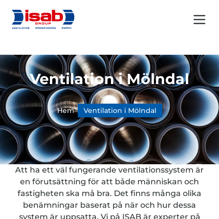
Menu 
Ventilation i Mölndal
Hem
–
Ventilation i Mölndal
Att ha ett väl fungerande ventilationssystem är
en förutsättning för att både människan och
fastigheten ska må bra. Det finns många olika
benämningar baserat på när och hur dessa
system är uppsatta. Vi på ISAB är experter på