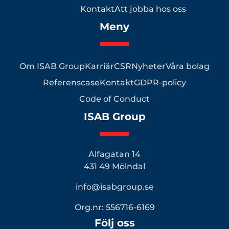
Kontakt
Att jobba hos oss
Meny
Om ISAB Group
Karriär
CSR
Nyheter
Våra bolag
Referenscase
Kontakt
GDPR-policy
Code of Conduct
ISAB Group
Alfagatan 14
431 49 Mölndal
info@isabgroup.se
Org.nr: 556716-6169
Följ oss