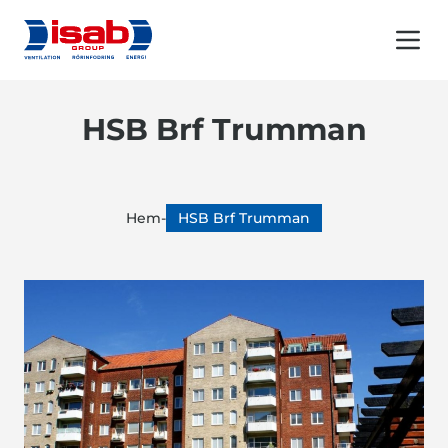
Menu 
HSB Brf Trumman
Hem
-
HSB Brf Trumman