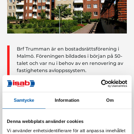
Brf Trumman är en bostadsrättsförening i
Malmö. Föreningen bildades i början på 50-
talet och var nu i behov av en renovering av
fastighetens avloppssystem.
Projektet innefattade infodring av stående
stammar med grenförstärkning för 395
lägenheter.
Samtycke
Information
Om
Senaste case
Denna webbplats använder cookies
Sep 13, 2023
Vi använder enhetsidentifierare för att anpassa innehållet
Eslövshus 7