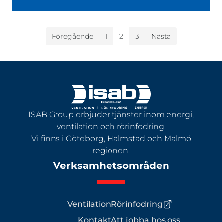
Inläggsnavigering
Föregående
1
2
3
Nästa
ISAB Group erbjuder tjänster inom energi,
ventilation och rörinfodring.
Vi finns i Göteborg, Halmstad och Malmö
regionen.
Verksamhetsområden
Ventilation
Rörinfodring
Kontakt
Att jobba hos oss