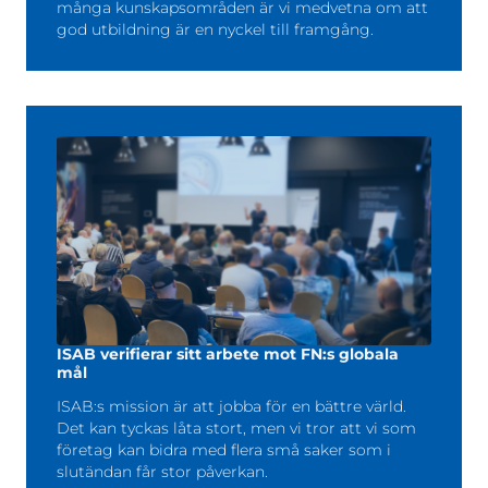
många kunskapsområden är vi medvetna om att
god utbildning är en nyckel till framgång.
ISAB verifierar sitt arbete mot FN:s globala
mål
ISAB:s mission är att jobba för en bättre värld.
Det kan tyckas låta stort, men vi tror att vi som
företag kan bidra med flera små saker som i
slutändan får stor påverkan.