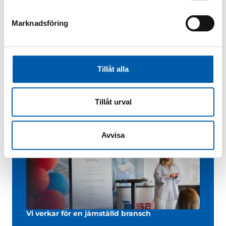
Innovation och nytänkande för en hållbar
industri
Marknadsföring
Byggindustrin står för en stor del av vår tids
miljöpåverkan. På ISAB vill vi vara med och bidra
till en positiv utveckling för en mer hållbar
industri.
Tillåt alla
Tillåt urval
Avvisa
Vi verkar för en jämställd bransch