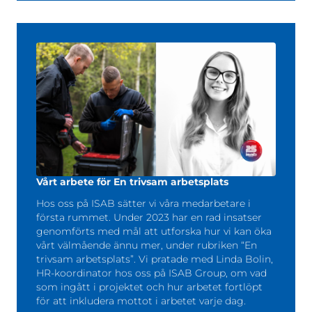
Vårt arbete för En trivsam arbetsplats
Hos oss på ISAB sätter vi våra medarbetare i
första rummet. Under 2023 har en rad insatser
genomförts med mål att utforska hur vi kan öka
vårt välmående ännu mer, under rubriken “En
trivsam arbetsplats”. Vi pratade med Linda Bolin,
HR-koordinator hos oss på ISAB Group, om vad
som ingått i projektet och hur arbetet fortlöpt
för att inkludera mottot i arbetet varje dag.