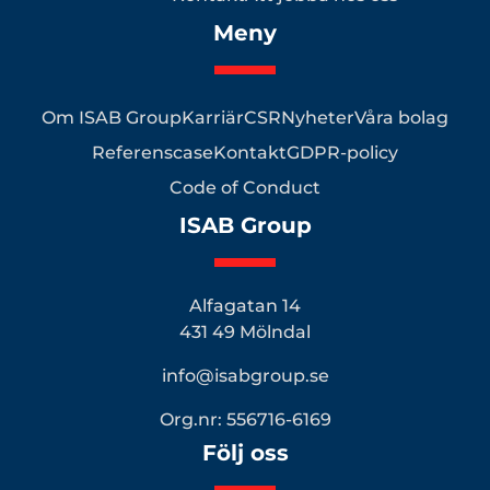
Meny
Om ISAB Group
Karriär
CSR
Nyheter
Våra bolag
Referenscase
Kontakt
GDPR-policy
Code of Conduct
ISAB Group
Alfagatan 14
431 49 Mölndal
info@isabgroup.se
Org.nr: 556716-6169
Följ oss