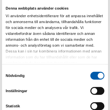
Denna webbplats använder cookies
ISAB Group skapar förutsättningar för en
Vi använder enhetsidentifierare för att anpassa innehållet
fortsatt tillväxtresa genom nytt holding bolag-
och annonserna till användarna, tillhandahålla funktioner
ISAB Ventilation och energi AB
för sociala medier och analysera vår trafik. Vi
ISAB Group skapar strukturen för en fortsatt
vidarebefordrar även sådana identifierare och annan
tillväxtresa genom ett nytt holdingbolag- ISAB
information från din enhet till de sociala medier och
Ventilation och energi.
annons- och analysföretag som vi samarbetar med.
Dessa kan i sin tur kombinera informationen med annan
information som du har tillhandahållit eller som de har
samlat in när du har använt deras tjänster.
Samtyckesval
Nödvändig
Inställningar
Statistik